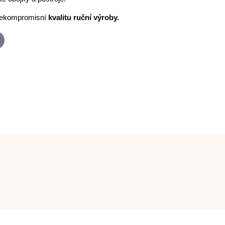
ekompromisní
kvalitu ruční výroby.
p
-
ail