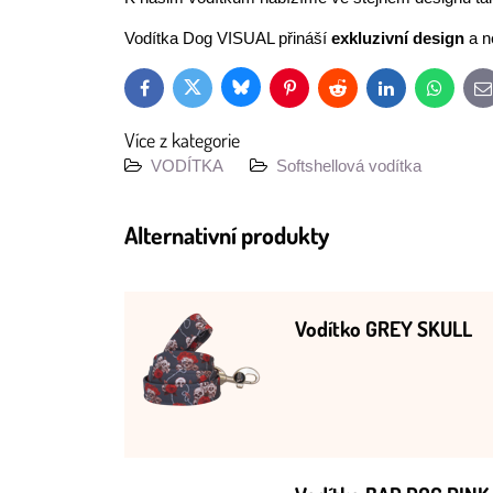
Vodítka Dog VISUAL přináší
exkluzivní design
a n
Bluesky
Twitter
Facebook
Pinterest
Reddit
LinkedIn
WhatsAp
E
m
Více z kategorie
VODÍTKA
Softshellová vodítka
Alternativní produkty
Vodítko GREY SKULL