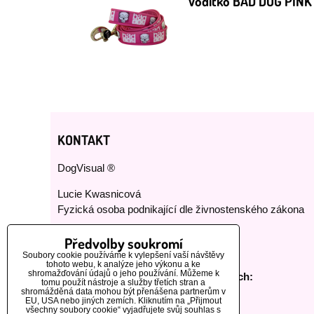
Vodítko BAD DOG PINK
KONTAKT
DogVisual ®
Lucie Kwasnicová
Fyzická osoba podnikající dle živnostenského zákona
E-mail:
dog-visual@dog-visual.com
Předvolby soukromí
Telefon:
+420 776 440 464
Soubory cookie používáme k vylepšení vaší návštěvy
tohoto webu, k analýze jeho výkonu a ke
shromažďování údajů o jeho používání. Můžeme k
Sledujte nás na našich sociálních sítích:
tomu použít nástroje a služby třetích stran a
shromážděná data mohou být přenášena partnerům v
EU, USA nebo jiných zemích. Kliknutím na „Přijmout
všechny soubory cookie“ vyjadřujete svůj souhlas s