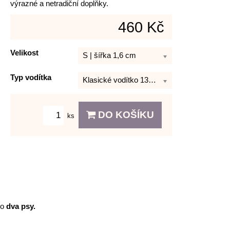
výrazné a netradiční doplňky.
460 Kč
Velikost
S | šířka 1,6 cm
Typ vodítka
Klasické vodítko 130 cm
DO KOŠÍKU
ks
ro
dva psy.