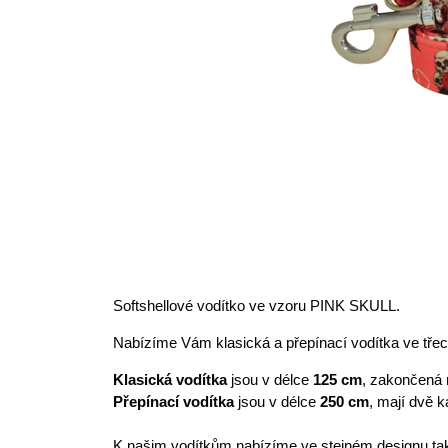
Softshellové vodítko ve vzoru PINK SKULL.
Nabízíme Vám klasická a přepínací vodítka ve třec
Klasická vodítka
jsou v délce
125 cm
, zakončená 
Přepínací vodítka
jsou v délce
250 cm
, mají dvě k
K našim vodítkům nabízíme ve stejném designu tak