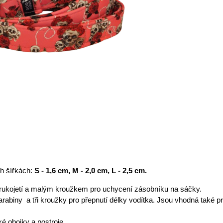
h šířkách:
S - 1,6 cm, M - 2,0 cm, L - 2,5 cm.
rukojetí a malým kroužkem pro uchycení zásobníku na sáčky.
arabiny a tři kroužky pro přepnutí délky vodítka. Jsou vhodná také p
é obojky a postroje.