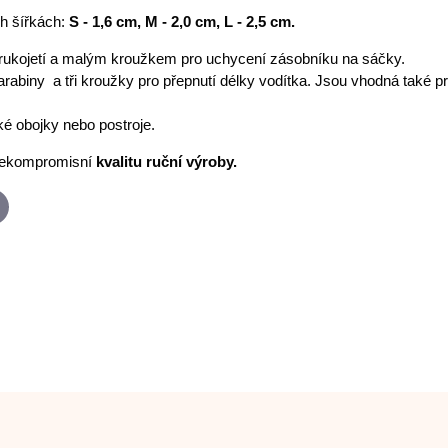
h šířkách:
S - 1,6 cm, M - 2,0 cm, L - 2,5 cm.
rukojetí a malým kroužkem pro uchycení zásobníku na sáčky.
arabiny a tři kroužky pro přepnutí délky vodítka. Jsou vhodná také p
é obojky nebo postroje.
ekompromisní
kvalitu ruční výroby.
p
-
ail