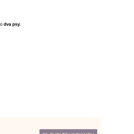
ro
dva psy.