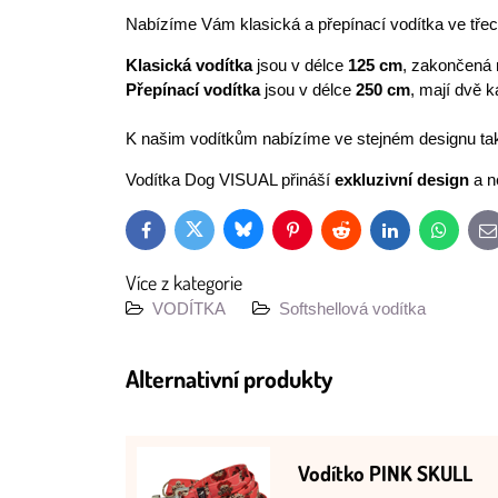
Nabízíme Vám klasická a přepínací vodítka ve třec
Klasická vodítka
jsou v délce
125 cm
, zakončená 
Přepínací vodítka
jsou v délce
250 cm
, mají dvě k
K našim vodítkům nabízíme ve stejném designu tak
Vodítka Dog VISUAL přináší
exkluzivní design
a n
Bluesky
Twitter
Facebook
Pinterest
Reddit
LinkedIn
WhatsAp
E
m
Více z kategorie
VODÍTKA
Softshellová vodítka
Alternativní produkty
Vodítko PINK SKULL