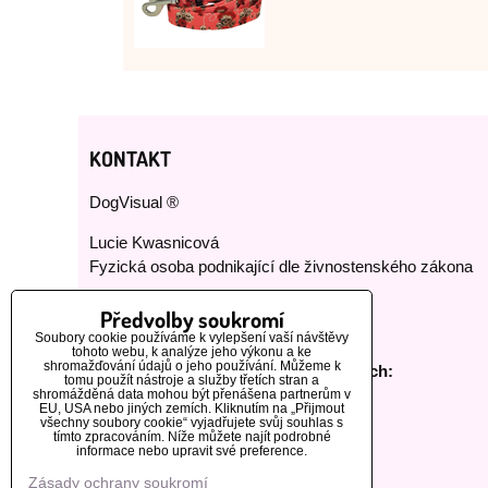
KONTAKT
DogVisual ®
Lucie Kwasnicová
Fyzická osoba podnikající dle živnostenského zákona
E-mail:
dog-visual@dog-visual.com
Předvolby soukromí
Telefon:
+420 776 440 464
Soubory cookie používáme k vylepšení vaší návštěvy
tohoto webu, k analýze jeho výkonu a ke
shromažďování údajů o jeho používání. Můžeme k
Sledujte nás na našich sociálních sítích:
tomu použít nástroje a služby třetích stran a
shromážděná data mohou být přenášena partnerům v
EU, USA nebo jiných zemích. Kliknutím na „Přijmout
všechny soubory cookie“ vyjadřujete svůj souhlas s
tímto zpracováním. Níže můžete najít podrobné
informace nebo upravit své preference.
Zásady ochrany soukromí