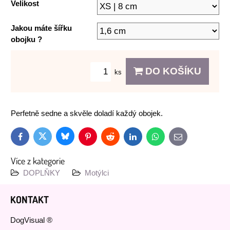
Velikost
Jakou máte šířku
obojku ?
DO KOŠÍKU
ks
Perfetně sedne a skvěle doladí každý obojek.
Bluesky
Twitter
Facebook
Pinterest
Reddit
LinkedIn
WhatsApp
E-
mail
Více z kategorie
DOPLŇKY
Motýlci
KONTAKT
DogVisual ®