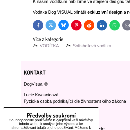
K našim vodítkům nabízíme ve stejném designu tak
Vodítka Dog VISUAL přináší
exkluzivní design
a n
Bluesky
Twitter
Facebook
Pinterest
Reddit
LinkedIn
WhatsAp
E
m
Více z kategorie
VODÍTKA
Softshellová vodítka
KONTAKT
DogVisual ®
Lucie Kwasnicová
Fyzická osoba podnikající dle živnostenského zákona
E-mail:
dog-visual@dog-visual.com
Předvolby soukromí
Telefon:
+420 776 440 464
Soubory cookie používáme k vylepšení vaší návštěvy
tohoto webu, k analýze jeho výkonu a ke
shromažďování údajů o jeho používání. Můžeme k
Sledujte nás na našich sociálních sítích: