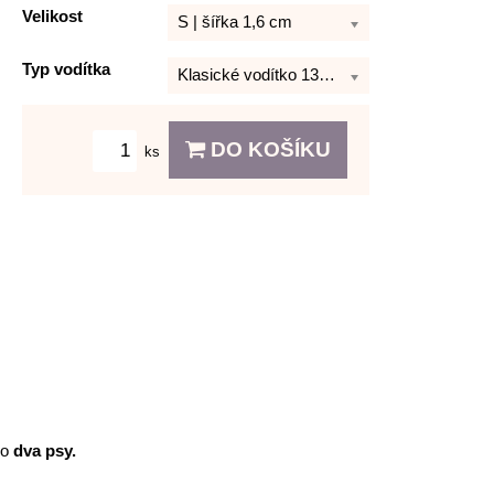
Velikost
S | šířka 1,6 cm
Typ vodítka
Klasické vodítko 130 cm
DO KOŠÍKU
ks
ro
dva psy.