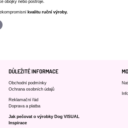
é obojky nebo postroje.
ekompromisní
kvalitu ruční výroby.
p
-
ail
DŮLEŽITÉ INFORMACE
MO
Obchodní podmínky
Naš
Ochrana osobních údajů
Inf
Reklamační řád
Doprava a platba
Jak pečovat o výrobky Dog VISUAL
Inspirace