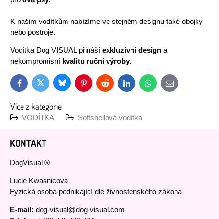
pro
dva psy.
K našim vodítkům nabízíme ve stejném designu také obojky
nebo postroje.
Vodítka Dog VISUAL přináší
exkluzivní design
a
nekompromisní
kvalitu ruční výroby.
Bluesky
Twitter
Facebook
Pinterest
Reddit
LinkedIn
WhatsApp
E-
mail
Více z kategorie
VODÍTKA
Softshellová vodítka
KONTAKT
DogVisual ®
Lucie Kwasnicová
Fyzická osoba podnikající dle živnostenského zákona
E-mail:
dog-visual@dog-visual.com