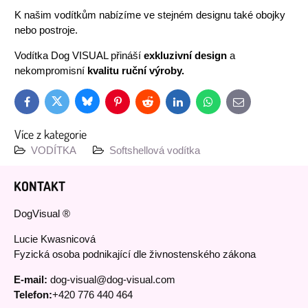
K našim vodítkům nabízíme ve stejném designu také obojky
nebo postroje.
Vodítka Dog VISUAL přináší
exkluzivní design
a
nekompromisní
kvalitu ruční výroby.
Bluesky
Twitter
Facebook
Pinterest
Reddit
LinkedIn
WhatsApp
E-
mail
Více z kategorie
VODÍTKA
Softshellová vodítka
KONTAKT
DogVisual ®
Lucie Kwasnicová
Fyzická osoba podnikající dle živnostenského zákona
E-mail:
dog-visual@dog-visual.com
Telefon:
+420 776 440 464