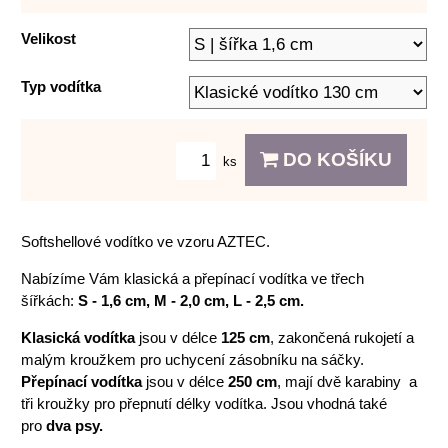
Velikost
Typ vodítka
DO KOŠÍKU
ks
Softshellové vodítko ve vzoru AZTEC.
Nabízíme Vám klasická a přepínací vodítka ve třech
šířkách:
S - 1,6 cm, M - 2,0 cm, L - 2,5 cm.
Klasická vodítka
jsou v délce
125 cm
, zakončená rukojetí a
malým kroužkem pro uchycení zásobníku na sáčky.
Přepínací vodítka
jsou v délce
250 cm
, mají dvě karabiny a
tři kroužky pro přepnutí délky vodítka. Jsou vhodná také
pro
dva psy.