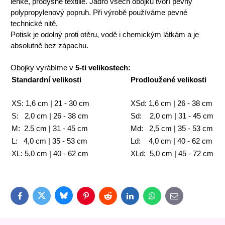
lehké, prodyšné textilie. Jádro všech obojků tvoří pevný
polypropylenový popruh. Při výrobě používáme pevné
technické nitě.
Potisk je odolný proti otěru, vodě i chemickým látkám a je
absolutně bez zápachu.
Obojky vyrábíme v
5-ti velikostech:
Standardní velikosti
Prodloužené velikosti
XS: 1,6 cm | 21 - 30 cm
XSd: 1,6 cm | 26 - 38 cm
S: 2,0 cm | 26 - 38 cm
Sd: 2,0 cm | 31 - 45 cm
M: 2.5 cm | 31 - 45 cm
Md: 2,5 cm | 35 - 53 cm
L: 4,0 cm | 35 - 53 cm
Ld: 4,0 cm | 40 - 62 cm
XL: 5,0 cm | 40 - 62 cm
XLd: 5,0 cm | 45 - 72 cm
Bluesky
Twitter
Facebook
Pinterest
Reddit
LinkedIn
WhatsApp
E-
mail