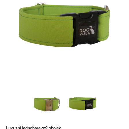
Luxusní jednobarevný obojek.