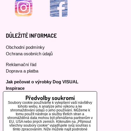
DŮLEŽITÉ INFORMACE
Obchodní podmínky
Ochrana osobních údajů
Reklamační řád
Doprava a platba
Jak pečovat o výrobky Dog VISUAL
Inspirace
Předvolby soukromí
Soubory cookie používáme k vylepšení vaší návštěvy
tohoto webu, k analýze jeho výkonu a ke
MOHLO BY VÁS ZAJÍMAT
shromažďování údajů o jeho používání. Můžeme k
tomu použít nástroje a služby třetích stran a
shromážděná data mohou být přenášena partnerům v
EU, USA nebo jiných zemích. Kliknutím na „Přijmout
Naši zákazníci
všechny soubory cookie“ vyjadřujete svůj souhlas s
tímto zpracováním. Níže můžete najít podrobné