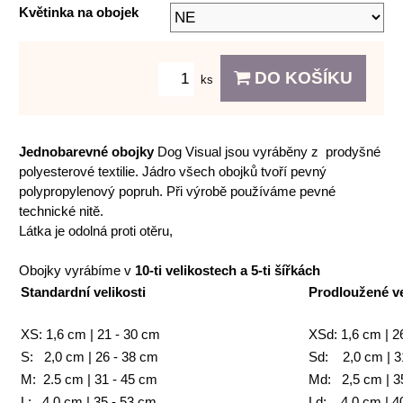
Květinka na obojek
DO KOŠÍKU
ks
Jednobarevné obojky
Dog Visual jsou vyráběny z prodyšné
polyesterové textilie. Jádro všech obojků tvoří pevný
polypropylenový popruh. Při výrobě používáme pevné
technické nitě.
Látka je odolná proti otěru,
Obojky vyrábíme v
10
-ti velikostech a 5-ti šířkách
Standardní velikosti
Prodloužené ve
XS: 1,6 cm | 21 - 30 cm
XSd: 1,6 cm | 2
S: 2,0 cm | 26 - 38 cm
Sd: 2,0 cm | 3
M: 2.5 cm | 31 - 45 cm
Md: 2,5 cm | 3
L: 4,0 cm | 35 - 53 cm
Ld: 4,0 cm | 4