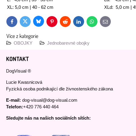
XL: 5,0 cm | 40 - 62 cm
XLd: 5,0 cm | 4
Bluesky
Twitter
Facebook
Pinterest
Reddit
LinkedIn
WhatsApp
E-
mail
Více z kategorie
OBOJKY
Jednobarevné obojky
KONTAKT
DogVisual ®
Lucie Kwasnicová
Fyzická osoba podnikající dle živnostenského zákona
E-mail:
dog-visual@dog-visual.com
Telefon:
+420 776 440 464
Sledujte nás na našich sociálních sítích: