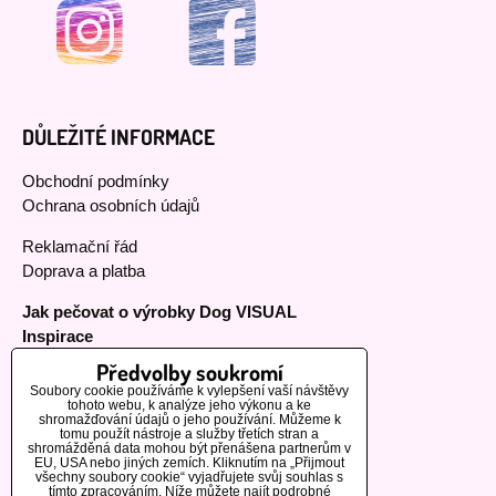
DŮLEŽITÉ INFORMACE
Obchodní podmínky
Ochrana osobních údajů
Reklamační řád
Doprava a platba
Jak pečovat o výrobky Dog VISUAL
Inspirace
Předvolby soukromí
Soubory cookie používáme k vylepšení vaší návštěvy
tohoto webu, k analýze jeho výkonu a ke
MOHLO BY VÁS ZAJÍMAT
shromažďování údajů o jeho používání. Můžeme k
tomu použít nástroje a služby třetích stran a
shromážděná data mohou být přenášena partnerům v
EU, USA nebo jiných zemích. Kliknutím na „Přijmout
Naši zákazníci
všechny soubory cookie“ vyjadřujete svůj souhlas s
tímto zpracováním. Níže můžete najít podrobné