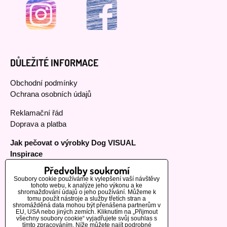
DŮLEŽITÉ INFORMACE
Obchodní podmínky
Ochrana osobních údajů
Reklamační řád
Doprava a platba
Jak pečovat o výrobky Dog VISUAL
Inspirace
Předvolby soukromí
Soubory cookie používáme k vylepšení vaší návštěvy
tohoto webu, k analýze jeho výkonu a ke
MOHLO BY VÁS ZAJÍMAT
shromažďování údajů o jeho používání. Můžeme k
tomu použít nástroje a služby třetích stran a
shromážděná data mohou být přenášena partnerům v
EU, USA nebo jiných zemích. Kliknutím na „Přijmout
Naši zákazníci
všechny soubory cookie“ vyjadřujete svůj souhlas s
tímto zpracováním. Níže můžete najít podrobné