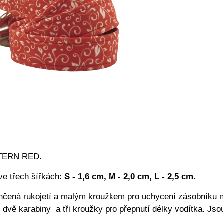
ATTERN RED.
e třech šířkách:
S - 1,6 cm, M - 2,0 cm, L - 2,5 cm.
nčená rukojetí a malým kroužkem pro uchycení zásobníku n
í dvě karabiny a tři kroužky pro přepnutí délky vodítka. Js