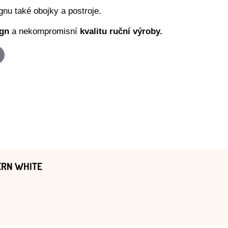
nu také obojky a postroje.
ign
a nekompromisní
kvalitu ruční výroby.
p
-
ail
ERN WHITE