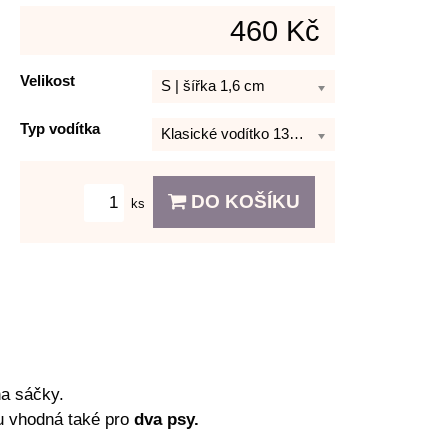
460 Kč
Velikost
S | šířka 1,6 cm
Typ vodítka
Klasické vodítko 130 cm
DO KOŠÍKU
ks
a sáčky.
ou vhodná také pro
dva psy.