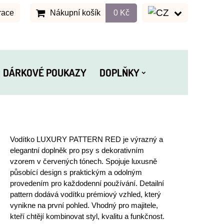
race
Nákupní košík
0 Kč
DÁRKOVÉ POUKAZY
DOPLŇKY
Vodítko LUXURY PATTERN RED je výrazný a
elegantní doplněk pro psy s dekorativním
vzorem v červených tónech. Spojuje luxusně
působící design s praktickým a odolným
provedením pro každodenní používání. Detailní
pattern dodává vodítku prémiový vzhled, který
vynikne na první pohled. Vhodný pro majitele,
kteří chtějí kombinovat styl, kvalitu a funkčnost.