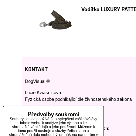
Vodítko LUXURY PATT
KONTAKT
DogVisual ®
Lucie Kwasnicová
Fyzická osoba podnikající dle živnostenského zákona
E-mail:
dog-visual@dog-visual.com
Předvolby soukromí
Telefon:
+420 776 440 464
Soubory cookie používáme k vylepšení vaší návštěvy
tohoto webu, k analýze jeho výkonu a ke
shromažďování údajů o jeho používání. Můžeme k
Sledujte nás na našich sociálních sítích:
tomu použít nástroje a služby třetích stran a
shromážděná data mohou být přenášena partnerům v