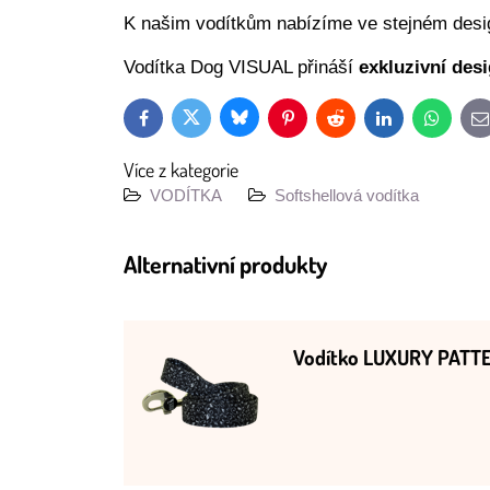
K našim vodítkům nabízíme ve stejném desig
Vodítka Dog VISUAL přináší
exkluzivní des
Bluesky
Twitter
Facebook
Pinterest
Reddit
LinkedIn
WhatsAp
E
m
Více z kategorie
VODÍTKA
Softshellová vodítka
Alternativní produkty
Vodítko LUXURY PATT