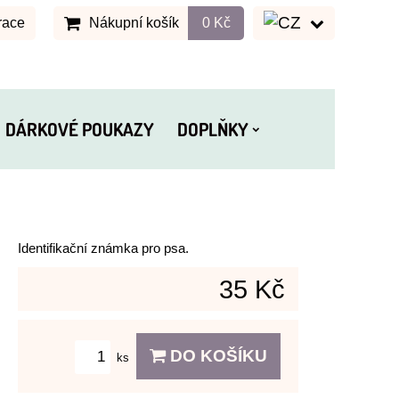
race
Nákupní košík
0 Kč
DÁRKOVÉ POUKAZY
DOPLŇKY
Identifikační známka pro psa.
35 Kč
DO KOŠÍKU
ks