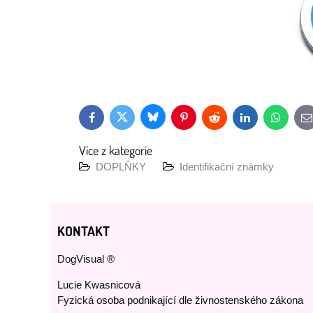
Bluesky
Twitter
Facebook
Pinterest
Reddit
LinkedIn
WhatsAp
E
m
Více z kategorie
DOPLŇKY
Identifikační známky
KONTAKT
DogVisual ®
Lucie Kwasnicová
Fyzická osoba podnikající dle živnostenského zákona