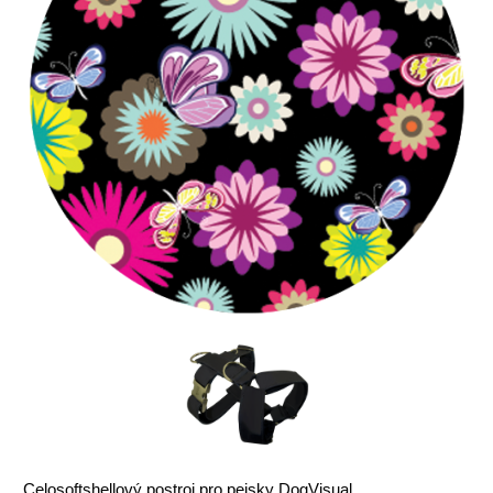
Celosoftshellový postroj pro pejsky DogVisual