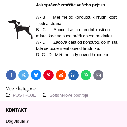
Jak správně změříte vašeho pejska.
A - B Měříme od kohoutku k hrudní kosti
- jedna strana
B - C Spodní část od hrudní kosti do
místa, kde se bude měřit obvod hrudníku.
A - D Zádová část od kohoutku do místa,
kde se bude měřit obvod hrudníku.
D -C - D Měříme celý obvod hrudníku.
Bluesky
Twitter
Facebook
Pinterest
Reddit
LinkedIn
WhatsApp
E-
mail
Více z kategorie
POSTROJE
Softshellové postroje
KONTAKT
DogVisual ®