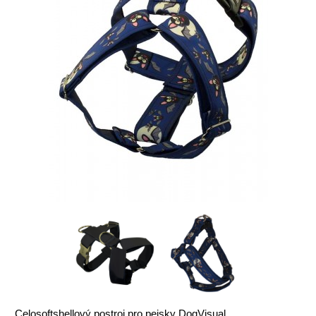
Celosoftshellový postroj pro pejsky DogVisual