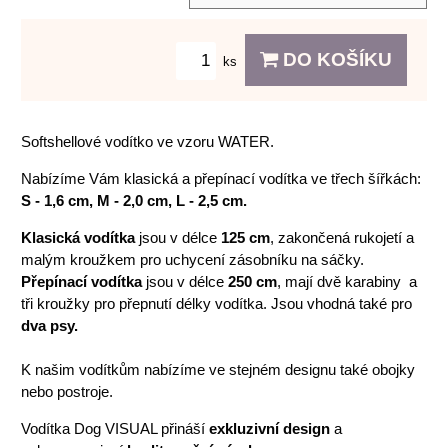
DO KOŠÍKU
ks
Softshellové vodítko ve vzoru WATER.
Nabízíme Vám klasická a přepínací vodítka ve třech šířkách:
S - 1,6 cm, M - 2,0 cm, L - 2,5 cm.
Klasická vodítka
jsou v délce
125 cm
, zakončená rukojetí a
malým kroužkem pro uchycení zásobníku na sáčky.
Přepínací vodítka
jsou v délce
250 cm
, mají dvě karabiny a
tři kroužky pro přepnutí délky vodítka. Jsou vhodná také pro
dva psy.
K našim vodítkům nabízíme ve stejném designu také obojky
nebo postroje.
Vodítka Dog VISUAL přináší
exkluzivní design
a