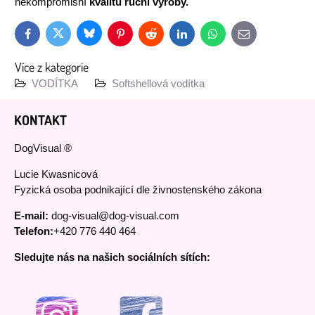
nekompromisní
kvalitu ruční výroby.
Bluesky
Twitter
Facebook
Pinterest
Reddit
LinkedIn
WhatsApp
E-
mail
Více z kategorie
VODÍTKA
Softshellová vodítka
KONTAKT
DogVisual ®
Lucie Kwasnicová
Fyzická osoba podnikající dle živnostenského zákona
E-mail:
dog-visual@dog-visual.com
Telefon:
+420 776 440 464
Sledujte nás na našich sociálních sítích: