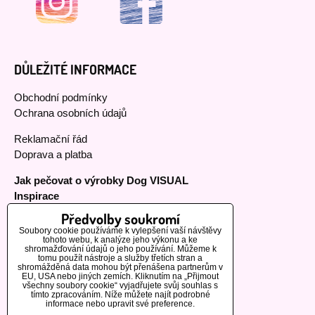
DŮLEŽITÉ INFORMACE
Obchodní podmínky
Ochrana osobních údajů
Reklamační řád
Doprava a platba
Jak pečovat o výrobky Dog VISUAL
Inspirace
Předvolby soukromí
Soubory cookie používáme k vylepšení vaší návštěvy
tohoto webu, k analýze jeho výkonu a ke
MOHLO BY VÁS ZAJÍMAT
shromažďování údajů o jeho používání. Můžeme k
tomu použít nástroje a služby třetích stran a
shromážděná data mohou být přenášena partnerům v
EU, USA nebo jiných zemích. Kliknutím na „Přijmout
Naši zákazníci
všechny soubory cookie“ vyjadřujete svůj souhlas s
tímto zpracováním. Níže můžete najít podrobné
Informace o výrobcích
informace nebo upravit své preference.