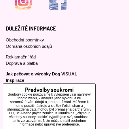
DŮLEŽITÉ INFORMACE
Obchodní podmínky
Ochrana osobních údajů
Reklamační řád
Doprava a platba
Jak pečovat o výrobky Dog VISUAL
Inspirace
Předvolby soukromí
Soubory cookie používáme k vylepšení vaší návštěvy
tohoto webu, k analýze jeho výkonu a ke
MOHLO BY VÁS ZAJÍMAT
shromažďování údajů o jeho používání. Můžeme k
tomu použít nástroje a služby třetích stran a
shromážděná data mohou být přenášena partnerům v
EU, USA nebo jiných zemích. Kliknutím na „Přijmout
Naši zákazníci
všechny soubory cookie“ vyjadřujete svůj souhlas s
tímto zpracováním. Níže můžete najít podrobné
Informace o výrobcích
informace nebo upravit své preference.