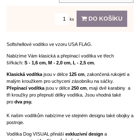
DO KOŠÍKU
ks
Softshellové vodítko ve vzoru USA FLAG.
Nabízíme Vám klasická a přepínací vodítka ve třech
šířkách:
S - 1,6 cm, M - 2,0 cm, L - 2,5 cm.
Klasická vodítka
jsou v délce
125 cm
, zakončená rukojetí a
malým kroužkem pro uchycení zásobníku na sáčky.
Přepínací vodítka
jsou v délce
250 cm
, mají dvě karabiny a
tři kroužky pro přepnutí délky vodítka. Jsou vhodná také
pro
dva psy.
K našim vodítkům nabízíme ve stejném designu také obojky a
postroje.
Vodítka Dog VISUAL přináší
exkluzivní design
a