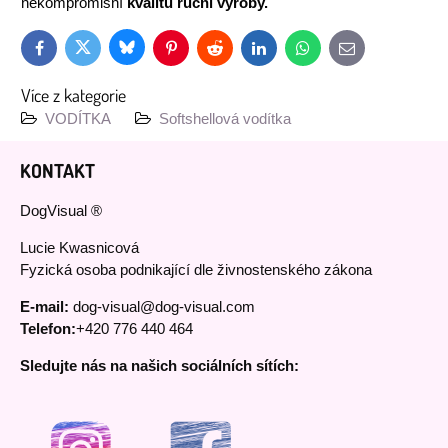
nekompromisní
kvalitu ruční výroby.
Bluesky
Twitter
Facebook
Pinterest
Reddit
LinkedIn
WhatsApp
E-
mail
Více z kategorie
VODÍTKA
Softshellová vodítka
KONTAKT
DogVisual ®
Lucie Kwasnicová
Fyzická osoba podnikající dle živnostenského zákona
E-mail:
dog-visual@dog-visual.com
Telefon:
+420 776 440 464
Sledujte nás na našich sociálních sítích: