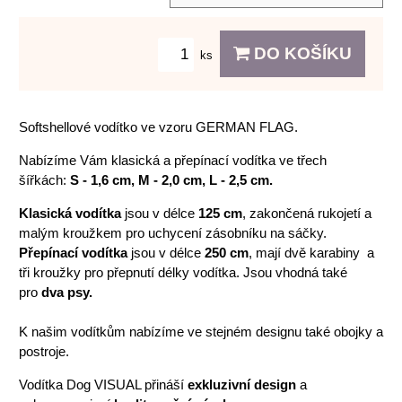
DO KOŠÍKU
ks
Softshellové vodítko ve vzoru GERMAN FLAG.
Nabízíme Vám klasická a přepínací vodítka ve třech
šířkách:
S - 1,6 cm, M - 2,0 cm, L - 2,5 cm.
Klasická vodítka
jsou v délce
125 cm
, zakončená rukojetí a
malým kroužkem pro uchycení zásobníku na sáčky.
Přepínací vodítka
jsou v délce
250 cm
, mají dvě karabiny a
tři kroužky pro přepnutí délky vodítka. Jsou vhodná také
pro
dva psy.
K našim vodítkům nabízíme ve stejném designu také obojky a
postroje.
Vodítka Dog VISUAL přináší
exkluzivní design
a