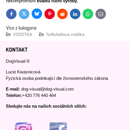
nekompromisní
kvalitu ruční výroby.
Bluesky
Twitter
Facebook
Pinterest
Reddit
LinkedIn
WhatsApp
E-
mail
Více z kategorie
VODÍTKA
Softshellová vodítka
KONTAKT
DogVisual ®
Lucie Kwasnicová
Fyzická osoba podnikající dle živnostenského zákona
E-mail:
dog-visual@dog-visual.com
Telefon:
+420 776 440 464
Sledujte nás na našich sociálních sítích: