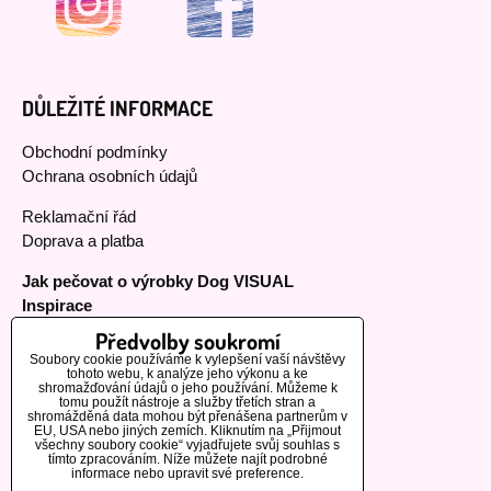
DŮLEŽITÉ INFORMACE
Obchodní podmínky
Ochrana osobních údajů
Reklamační řád
Doprava a platba
Jak pečovat o výrobky Dog VISUAL
Inspirace
Předvolby soukromí
Soubory cookie používáme k vylepšení vaší návštěvy
tohoto webu, k analýze jeho výkonu a ke
MOHLO BY VÁS ZAJÍMAT
shromažďování údajů o jeho používání. Můžeme k
tomu použít nástroje a služby třetích stran a
shromážděná data mohou být přenášena partnerům v
EU, USA nebo jiných zemích. Kliknutím na „Přijmout
Naši zákazníci
všechny soubory cookie“ vyjadřujete svůj souhlas s
tímto zpracováním. Níže můžete najít podrobné
Informace o výrobcích
informace nebo upravit své preference.