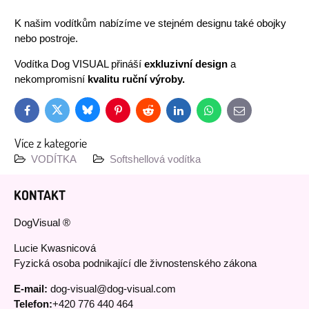
K našim vodítkům nabízíme ve stejném designu také obojky
nebo postroje.
Vodítka Dog VISUAL přináší
exkluzivní design
a
nekompromisní
kvalitu ruční výroby.
Bluesky
Twitter
Facebook
Pinterest
Reddit
LinkedIn
WhatsApp
E-
mail
Více z kategorie
VODÍTKA
Softshellová vodítka
KONTAKT
DogVisual ®
Lucie Kwasnicová
Fyzická osoba podnikající dle živnostenského zákona
E-mail:
dog-visual@dog-visual.com
Telefon:
+420 776 440 464