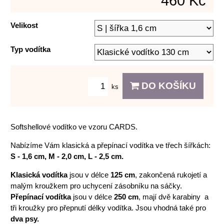
460 Kč
Velikost
Typ vodítka
DO KOŠÍKU
ks
Softshellové vodítko ve vzoru CARDS.
Nabízíme Vám klasická a přepínací vodítka ve třech šířkách:
S - 1,6 cm, M - 2,0 cm, L - 2,5 cm.
Klasická vodítka
jsou v délce
125 cm
, zakončená rukojetí a
malým kroužkem pro uchycení zásobníku na sáčky.
Přepínací vodítka
jsou v délce
250 cm
, mají dvě karabiny a
tři kroužky pro přepnutí délky vodítka. Jsou vhodná také pro
dva psy.