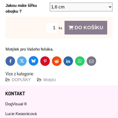
Jakou máte šířku
obojku ?
DO KOŠÍKU
ks
Motýlek pro Vašeho fešáka.
Bluesky
Twitter
Facebook
Pinterest
Reddit
LinkedIn
WhatsApp
E-
mail
Více z kategorie
DOPLŇKY
Motýlci
KONTAKT
DogVisual ®
Lucie Kwasnicová