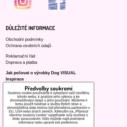
DŮLEŽITÉ INFORMACE
Obchodní podmínky
Ochrana osobních údajů
Reklamační řád
Doprava a platba
Jak pečovat o výrobky Dog VISUAL
Inspirace
Předvolby soukromí
Soubory cookie používáme k vylepšení vaší návštěvy
tohoto webu, k analýze jeho výkonu a ke
MOHLO BY VÁS ZAJÍMAT
shromažďování údajů o jeho používání. Můžeme k
tomu použít nástroje a služby třetích stran a
shromážděná data mohou být přenášena partnerům v
EU, USA nebo jiných zemích. Kliknutím na „Přijmout
Naši zákazníci
všechny soubory cookie“ vyjadřujete svůj souhlas s
tímto zpracováním. Níže můžete najít podrobné
Informace o výrobcích
informace nebo upravit své preference.