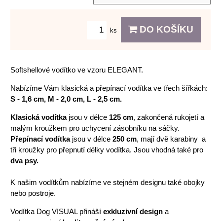
DO KOŠÍKU
ks
Softshellové vodítko ve vzoru ELEGANT.
Nabízíme Vám klasická a přepínací vodítka ve třech šířkách:
S - 1,6 cm, M - 2,0 cm, L - 2,5 cm.
Klasická vodítka
jsou v délce
125 cm
, zakončená rukojetí a
malým kroužkem pro uchycení zásobníku na sáčky.
Přepínací vodítka
jsou v délce
250 cm
, mají dvě karabiny a
tři kroužky pro přepnutí délky vodítka. Jsou vhodná také pro
dva psy.
K našim vodítkům nabízíme ve stejném designu také obojky
nebo postroje.
Vodítka Dog VISUAL přináší
exkluzivní design
a