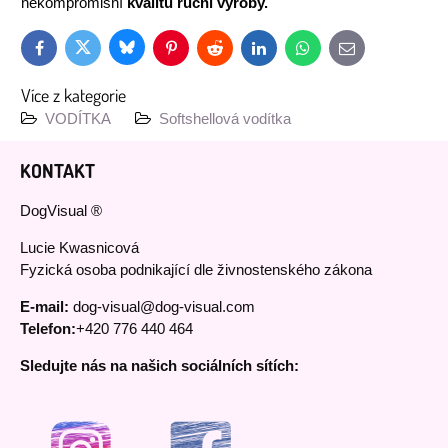
nekompromisní
kvalitu ruční výroby.
Bluesky
Twitter
Facebook
Pinterest
Reddit
LinkedIn
WhatsApp
E-
mail
Více z kategorie
VODÍTKA
Softshellová vodítka
KONTAKT
DogVisual ®
Lucie Kwasnicová
Fyzická osoba podnikající dle živnostenského zákona
E-mail:
dog-visual@dog-visual.com
Telefon:
+420 776 440 464
Sledujte nás na našich sociálních sítích: