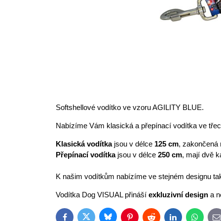
Softshellové vodítko ve vzoru AGILITY BLUE.
Nabízíme Vám klasická a přepínací vodítka ve třec
Klasická vodítka
jsou v délce
125 cm
, zakončená 
Přepínací vodítka
jsou v délce
250 cm
, mají dvě k
K našim vodítkům nabízíme ve stejném designu tak
Vodítka Dog VISUAL přináší
exkluzivní design
a n
Bluesky
Twitter
Facebook
Pinterest
Reddit
LinkedIn
WhatsAp
E