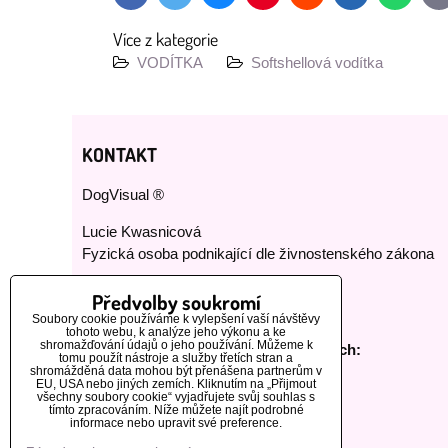
m
Více z kategorie
VODÍTKA
Softshellová vodítka
KONTAKT
DogVisual ®
Lucie Kwasnicová
Fyzická osoba podnikající dle živnostenského zákona
E-mail:
dog-visual@dog-visual.com
Předvolby soukromí
Telefon:
+420 776 440 464
Soubory cookie používáme k vylepšení vaší návštěvy
tohoto webu, k analýze jeho výkonu a ke
shromažďování údajů o jeho používání. Můžeme k
Sledujte nás na našich sociálních sítích:
tomu použít nástroje a služby třetích stran a
shromážděná data mohou být přenášena partnerům v
EU, USA nebo jiných zemích. Kliknutím na „Přijmout
všechny soubory cookie“ vyjadřujete svůj souhlas s
tímto zpracováním. Níže můžete najít podrobné
informace nebo upravit své preference.