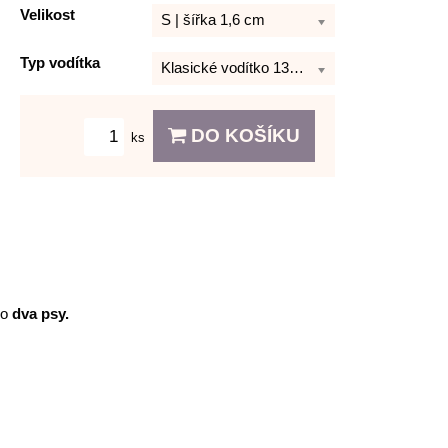
Velikost
S | šířka 1,6 cm
Typ vodítka
Klasické vodítko 130 cm
DO KOŠÍKU
ks
ro
dva psy.