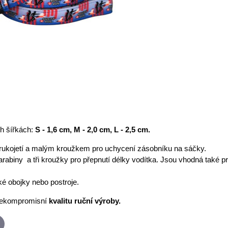
h šířkách:
S - 1,6 cm, M - 2,0 cm, L - 2,5 cm.
rukojetí a malým kroužkem pro uchycení zásobníku na sáčky.
arabiny a tři kroužky pro přepnutí délky vodítka. Jsou vhodná také p
é obojky nebo postroje.
ekompromisní
kvalitu ruční výroby
.
p
-