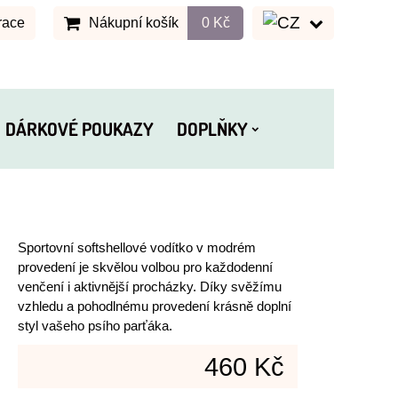
race
Nákupní košík
0 Kč
DÁRKOVÉ POUKAZY
DOPLŇKY
Sportovní softshellové vodítko v modrém
provedení je skvělou volbou pro každodenní
venčení i aktivnější procházky. Díky svěžímu
vzhledu a pohodlnému provedení krásně doplní
styl vašeho psího parťáka.
460 Kč