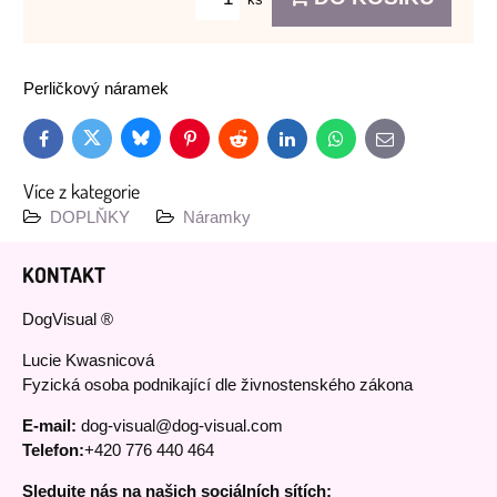
Perličkový náramek
Bluesky
Twitter
Facebook
Pinterest
Reddit
LinkedIn
WhatsApp
E-
mail
Více z kategorie
DOPLŇKY
Náramky
KONTAKT
DogVisual ®
Lucie Kwasnicová
Fyzická osoba podnikající dle živnostenského zákona
E-mail:
dog-visual@dog-visual.com
Telefon:
+420 776 440 464
Sledujte nás na našich sociálních sítích: