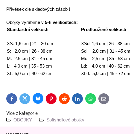
Přívěsek dle skladových zásob !
Obojky vyrábíme v
5-ti velikostech:
Standardní velikosti
Prodloužené velikosti
XS: 1,6 cm | 21 - 30 cm
XSd: 1,6 cm | 26 - 38 cm
S: 2,0 cm | 26 - 38 cm
Sd: 2,0 cm | 31 - 45 cm
M: 2.5 cm | 31 - 45 cm
Md: 2,5 cm | 35 - 53 cm
L: 4,0 cm | 35 - 53 cm
Ld: 4,0 cm | 40 - 62 cm
XL: 5,0 cm | 40 - 62 cm
XLd: 5,0 cm | 45 - 72 cm
Bluesky
Twitter
Facebook
Pinterest
Reddit
LinkedIn
WhatsApp
E-
mail
Více z kategorie
OBOJKY
Softshellové obojky