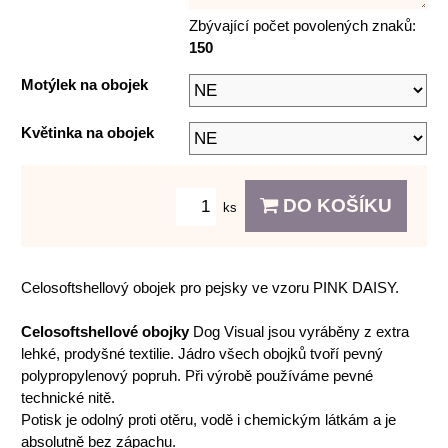
Zbývající počet povolených znaků:
150
Motýlek na obojek
Květinka na obojek
DO KOŠÍKU
ks
Celosoftshellový obojek pro pejsky ve vzoru PINK DAISY.
Celosoftshellové obojky
Dog Visual jsou vyráběny z extra
lehké, prodyšné textilie. Jádro všech obojků tvoří pevný
polypropylenový popruh. Při výrobě používáme pevné
technické nitě.
Potisk je odolný proti otěru, vodě i chemickým látkám a je
absolutně bez zápachu.