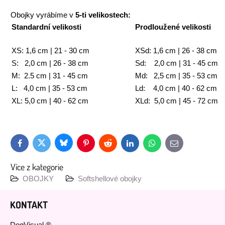
Obojky vyrábíme v
5-ti velikostech:
Standardní velikosti
Prodloužené velikosti
XS: 1,6 cm | 21 - 30 cm
XSd: 1,6 cm | 26 - 38 cm
S: 2,0 cm | 26 - 38 cm
Sd: 2,0 cm | 31 - 45 cm
M: 2.5 cm | 31 - 45 cm
Md: 2,5 cm | 35 - 53 cm
L: 4,0 cm | 35 - 53 cm
Ld: 4,0 cm | 40 - 62 cm
XL: 5,0 cm | 40 - 62 cm
XLd: 5,0 cm | 45 - 72 cm
Bluesky
Twitter
Facebook
Pinterest
Reddit
LinkedIn
WhatsApp
E-
mail
Více z kategorie
OBOJKY
Softshellové obojky
KONTAKT