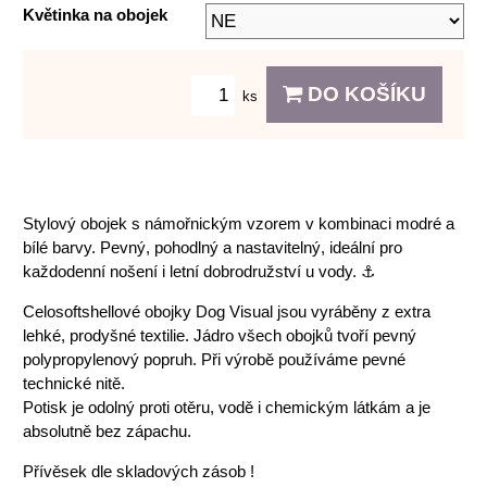
Květinka na obojek
DO KOŠÍKU
ks
Stylový obojek s námořnickým vzorem v kombinaci modré a
bílé barvy. Pevný, pohodlný a nastavitelný, ideální pro
každodenní nošení i letní dobrodružství u vody. ⚓️
Celosoftshellové obojky Dog Visual jsou vyráběny z extra
lehké, prodyšné textilie. Jádro všech obojků tvoří pevný
polypropylenový popruh. Při výrobě používáme pevné
technické nitě.
Potisk je odolný proti otěru, vodě i chemickým látkám a je
absolutně bez zápachu.
Přívěsek dle skladových zásob !