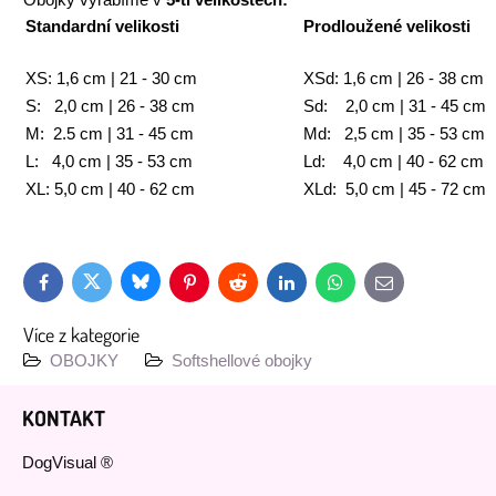
Obojky vyrábíme v
5-ti velikostech:
Standardní velikosti
Prodloužené velikosti
XS: 1,6 cm | 21 - 30 cm
XSd: 1,6 cm | 26 - 38 cm
S: 2,0 cm | 26 - 38 cm
Sd: 2,0 cm | 31 - 45 cm
M: 2.5 cm | 31 - 45 cm
Md: 2,5 cm | 35 - 53 cm
L: 4,0 cm | 35 - 53 cm
Ld: 4,0 cm | 40 - 62 cm
XL: 5,0 cm | 40 - 62 cm
XLd: 5,0 cm | 45 - 72 cm
Bluesky
Twitter
Facebook
Pinterest
Reddit
LinkedIn
WhatsApp
E-
mail
Více z kategorie
OBOJKY
Softshellové obojky
KONTAKT
DogVisual ®