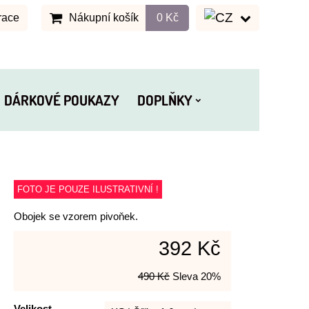
race
Nákupní košík
0 Kč
DÁRKOVÉ POUKAZY
DOPLŇKY
FOTO JE POUZE ILUSTRATIVNÍ !
Obojek se vzorem pivoňek.
392 Kč
490 Kč
Sleva
20%