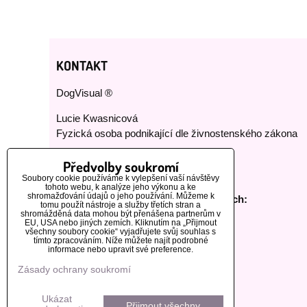
KONTAKT
DogVisual ®
Lucie Kwasnicová
Fyzická osoba podnikající dle živnostenského zákona
E-mail:
dog-visual@dog-visual.com
Předvolby soukromí
Telefon:
+420 776 440 464
Soubory cookie používáme k vylepšení vaší návštěvy
tohoto webu, k analýze jeho výkonu a ke
shromažďování údajů o jeho používání. Můžeme k
Sledujte nás na našich sociálních sítích:
tomu použít nástroje a služby třetích stran a
shromážděná data mohou být přenášena partnerům v
EU, USA nebo jiných zemích. Kliknutím na „Přijmout
všechny soubory cookie“ vyjadřujete svůj souhlas s
tímto zpracováním. Níže můžete najít podrobné
informace nebo upravit své preference.
Zásady ochrany soukromí
Ukázat
Přijmout všechny