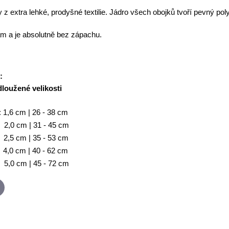
 z extra lehké, prodyšné textilie. Jádro všech obojků tvoří pevný p
kám a je absolutně bez zápachu.
:
loužené velikosti
 1,6 cm | 26 - 38 cm
2,0 cm | 31 - 45 cm
2,5 cm | 35 - 53 cm
4,0 cm | 40 - 62 cm
 5,0 cm | 45 - 72 cm
p
-
ail