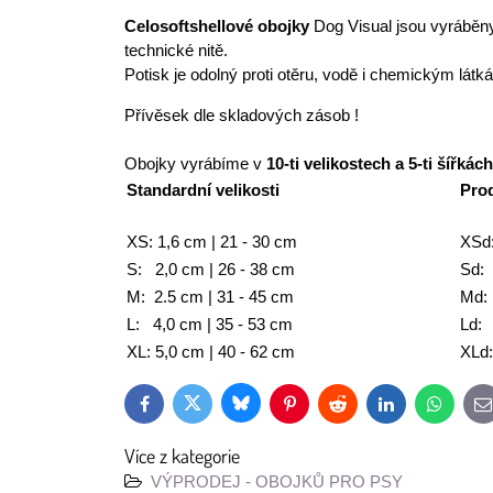
Celosoftshellové obojky
Dog Visual jsou vyráběny
technické nitě.
Potisk je odolný proti otěru, vodě i chemickým lát
Přívěsek dle skladových zásob !
Obojky vyrábíme v
10-ti velikostech a 5-ti šířkách
Standardní velikosti
Prod
XS: 1,6 cm | 21 - 30 cm
XSd:
S: 2,0 cm | 26 - 38 cm
Sd: 
M: 2.5 cm | 31 - 45 cm
Md: 
L: 4,0 cm | 35 - 53 cm
Ld: 
XL: 5,0 cm | 40 - 62 cm
XLd:
Bluesky
Twitter
Facebook
Pinterest
Reddit
LinkedIn
WhatsAp
E
m
Více z kategorie
VÝPRODEJ - OBOJKŮ PRO PSY