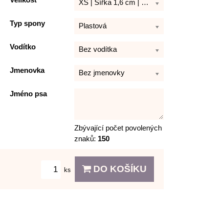
Velikost
XS | Šířka 1,6 cm | Délka 21 - 30 cm
Typ spony
Plastová
Vodítko
Bez vodítka
Jmenovka
Bez jmenovky
Jméno psa
Zbývající počet povolených
znaků:
150
DO KOŠÍKU
ks