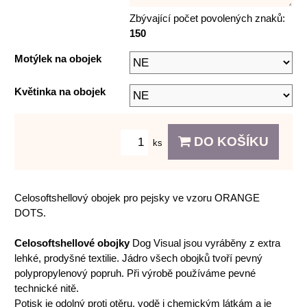
Zbývající počet povolených znaků:
150
Motýlek na obojek
Květinka na obojek
DO KOŠÍKU
ks
Celosoftshellový obojek pro pejsky ve vzoru ORANGE
DOTS.
Celosoftshellové obojky
Dog Visual jsou vyráběny z extra
lehké, prodyšné textilie. Jádro všech obojků tvoří pevný
polypropylenový popruh. Při výrobě používáme pevné
technické nitě.
Potisk je odolný proti otěru, vodě i chemickým látkám a je