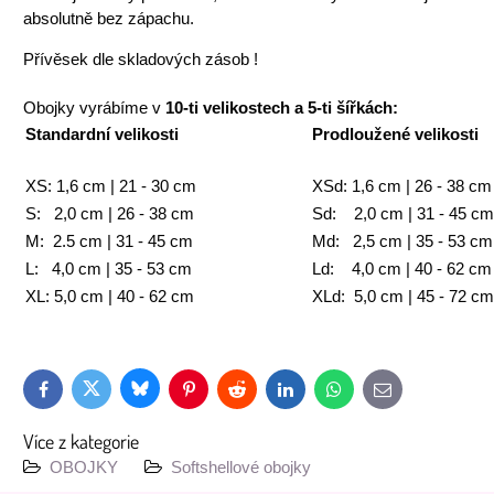
absolutně bez zápachu.
Přívěsek dle skladových zásob !
Obojky vyrábíme v
10-ti velikostech a 5-ti šířkách:
Standardní velikosti
Prodloužené velikosti
XS: 1,6 cm | 21 - 30 cm
XSd: 1,6 cm | 26 - 38 cm
S: 2,0 cm | 26 - 38 cm
Sd: 2,0 cm | 31 - 45 cm
M: 2.5 cm | 31 - 45 cm
Md: 2,5 cm | 35 - 53 cm
L: 4,0 cm | 35 - 53 cm
Ld: 4,0 cm | 40 - 62 cm
XL: 5,0 cm | 40 - 62 cm
XLd: 5,0 cm | 45 - 72 cm
Bluesky
Twitter
Facebook
Pinterest
Reddit
LinkedIn
WhatsApp
E-
mail
Více z kategorie
OBOJKY
Softshellové obojky