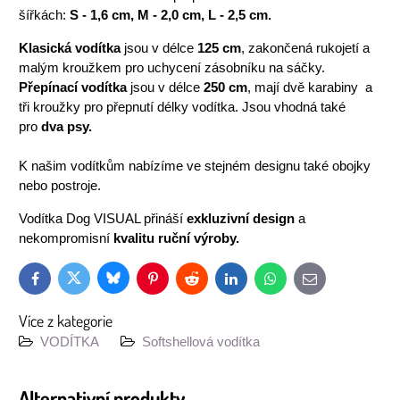
šířkách:
S - 1,6 cm, M - 2,0 cm, L - 2,5 cm.
Klasická vodítka
jsou v délce
125 cm
, zakončená rukojetí a
malým kroužkem pro uchycení zásobníku na sáčky.
Přepínací vodítka
jsou v délce
250 cm
, mají dvě karabiny a
tři kroužky pro přepnutí délky vodítka. Jsou vhodná také
pro
dva psy.
K našim vodítkům nabízíme ve stejném designu také obojky
nebo postroje.
Vodítka Dog VISUAL přináší
exkluzivní design
a
nekompromisní
kvalitu ruční výroby.
Bluesky
Twitter
Facebook
Pinterest
Reddit
LinkedIn
WhatsApp
E-
mail
Více z kategorie
VODÍTKA
Softshellová vodítka
Alternativní produkty