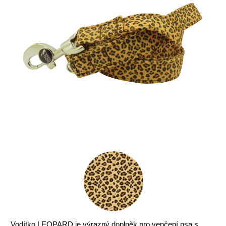
Vodítko LEOPARD je výrazný doplněk pro venčení psa s