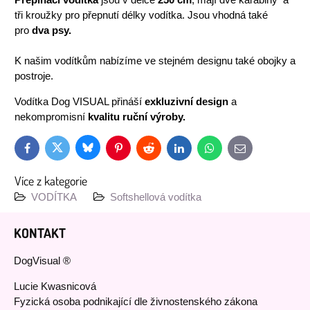
Přepínací vodítka
jsou v délce
250 cm
, mají dvě karabiny a
tři kroužky pro přepnutí délky vodítka. Jsou vhodná také
pro
dva psy.
K našim vodítkům nabízíme ve stejném designu také obojky a
postroje.
Vodítka Dog VISUAL přináší
exkluzivní design
a
nekompromisní
kvalitu ruční výroby.
Bluesky
Twitter
Facebook
Pinterest
Reddit
LinkedIn
WhatsApp
E-
mail
Více z kategorie
VODÍTKA
Softshellová vodítka
KONTAKT
DogVisual ®
Lucie Kwasnicová
Fyzická osoba podnikající dle živnostenského zákona