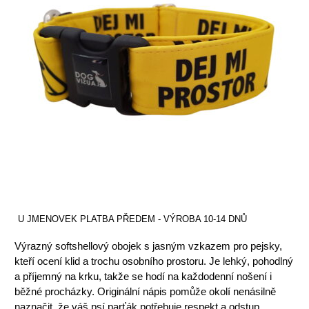
U JMENOVEK PLATBA PŘEDEM - VÝROBA 10-14 DNŮ
Výrazný softshellový obojek s jasným vzkazem pro pejsky,
kteří ocení klid a trochu osobního prostoru. Je lehký, pohodlný
a příjemný na krku, takže se hodí na každodenní nošení i
běžné procházky. Originální nápis pomůže okolí nenásilně
naznačit, že váš psí parťák potřebuje respekt a odstup.