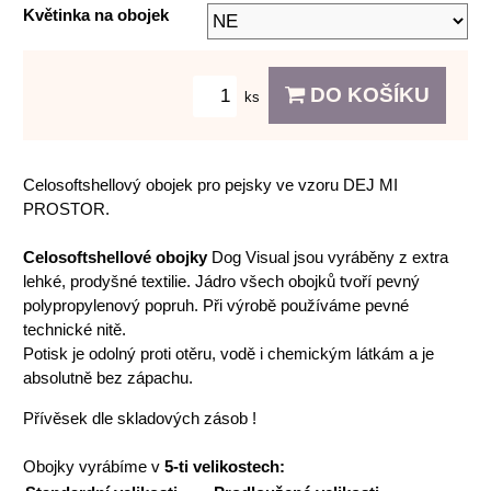
Květinka na obojek
DO KOŠÍKU
ks
Celosoftshellový obojek pro pejsky ve vzoru DEJ MI
PROSTOR.
Celosoftshellové obojky
Dog Visual jsou vyráběny z extra
lehké, prodyšné textilie. Jádro všech obojků tvoří pevný
polypropylenový popruh. Při výrobě používáme pevné
technické nitě.
Potisk je odolný proti otěru, vodě i chemickým látkám a je
absolutně bez zápachu.
Přívěsek dle skladových zásob !
Obojky vyrábíme v
5-ti velikostech: