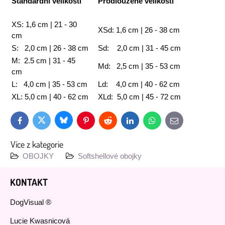
Standardní velikosti
Prodloužené velikosti
XS: 1,6 cm | 21 - 30
XSd: 1,6 cm | 26 - 38 cm
cm
S: 2,0 cm | 26 - 38 cm
Sd: 2,0 cm | 31 - 45 cm
M: 2.5 cm | 31 - 45
Md: 2,5 cm | 35 - 53 cm
cm
L: 4,0 cm | 35 - 53 cm
Ld: 4,0 cm | 40 - 62 cm
XL: 5,0 cm | 40 - 62 cm
XLd: 5,0 cm | 45 - 72 cm
Bluesky
Twitter
Facebook
Pinterest
Reddit
LinkedIn
WhatsApp
E-
mail
Více z kategorie
OBOJKY
Softshellové obojky
KONTAKT
DogVisual ®
Lucie Kwasnicová