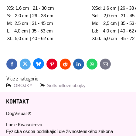
XS: 1,6 cm | 21 - 30 cm
XSd: 1,6 cm | 26 - 38
S: 2,0 cm | 26 - 38 cm
Sd: 2,0 cm | 31 - 45
M: 2.5 cm | 31 - 45 cm
Md: 2,5 cm | 35 - 53
L: 4,0 cm | 35 - 53 cm
Ld: 4,0 cm | 40 - 62
XL: 5,0 cm | 40 - 62 cm
XLd: 5,0 cm | 45 - 72
Bluesky
Twitter
Facebook
Pinterest
Reddit
LinkedIn
WhatsApp
E-
mail
Více z kategorie
OBOJKY
Softshellové obojky
KONTAKT
DogVisual ®
Lucie Kwasnicová
Fyzická osoba podnikající dle živnostenského zákona