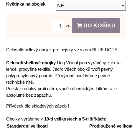
Květinka na obojek
DO KOŠÍKU
ks
Celosoftshellový obojek pro pejsky ve vzoru BLUE DOTS.
Celosoftshellové obojky
Dog Visual jsou vyráběny z extra
lehké, prodyšné textilie. Jádro všech obojků tvoří pevný
polypropylenový popruh. Při výrobě používáme pevné
technické nitě.
Potisk je odolný proti otěru, vodě i chemickým látkám a je
absolutně bez zápachu.
Přívěsek dle skladových zásob !
Obojky vyrábíme v
10-ti velikostech a 5-ti šířkách:
Standardní velikosti
Prodloužené velikost