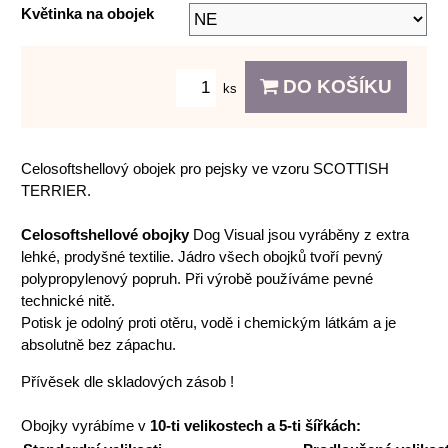
Květinka na obojek
DO KOŠÍKU
ks
Celosoftshellový obojek pro pejsky ve vzoru SCOTTISH
TERRIER.
Celosoftshellové obojky
Dog Visual jsou vyráběny z extra
lehké, prodyšné textilie. Jádro všech obojků tvoří pevný
polypropylenový popruh. Při výrobě používáme pevné
technické nitě.
Potisk je odolný proti otěru, vodě i chemickým látkám a je
absolutně bez zápachu.
Přívěsek dle skladových zásob !
Obojky vyrábíme v
10-ti velikostech a 5-ti šířkách: