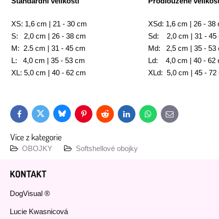
Standardní velikosti
Prodloužené velikost
XS: 1,6 cm | 21 - 30 cm
XSd: 1,6 cm | 26 - 38
S: 2,0 cm | 26 - 38 cm
Sd: 2,0 cm | 31 - 45
M: 2.5 cm | 31 - 45 cm
Md: 2,5 cm | 35 - 53
L: 4,0 cm | 35 - 53 cm
Ld: 4,0 cm | 40 - 62
XL: 5,0 cm | 40 - 62 cm
XLd: 5,0 cm | 45 - 72
Bluesky
Twitter
Facebook
Pinterest
Reddit
LinkedIn
WhatsApp
E-
mail
Více z kategorie
OBOJKY
Softshellové obojky
KONTAKT
DogVisual ®
Lucie Kwasnicová