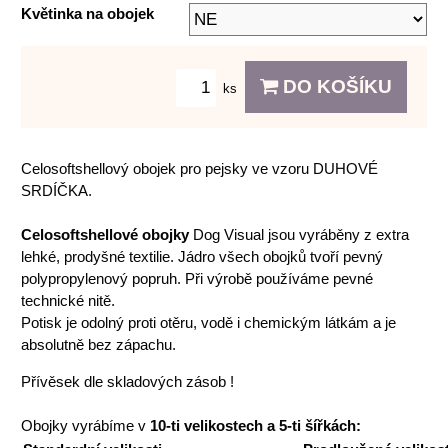
Květinka na obojek
DO KOŠÍKU
ks
Celosoftshellový obojek pro pejsky ve vzoru DUHOVÉ
SRDÍČKA.
Celosoftshellové obojky
Dog Visual jsou vyráběny z extra
lehké, prodyšné textilie. Jádro všech obojků tvoří pevný
polypropylenový popruh. Při výrobě používáme pevné
technické nitě.
Potisk je odolný proti otěru, vodě i chemickým látkám a je
absolutně bez zápachu.
Přívěsek dle skladových zásob !
Obojky vyrábíme v
10-ti velikostech a 5-ti šířkách: