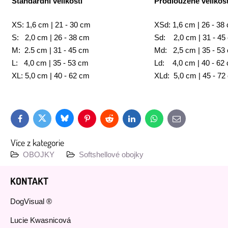
Standardní velikosti
Prodloužené velikost
XS: 1,6 cm | 21 - 30 cm
XSd: 1,6 cm | 26 - 38
S: 2,0 cm | 26 - 38 cm
Sd: 2,0 cm | 31 - 45
M: 2.5 cm | 31 - 45 cm
Md: 2,5 cm | 35 - 53
L: 4,0 cm | 35 - 53 cm
Ld: 4,0 cm | 40 - 62
XL: 5,0 cm | 40 - 62 cm
XLd: 5,0 cm | 45 - 72
Bluesky
Twitter
Facebook
Pinterest
Reddit
LinkedIn
WhatsApp
E-
mail
Více z kategorie
OBOJKY
Softshellové obojky
KONTAKT
DogVisual ®
Lucie Kwasnicová