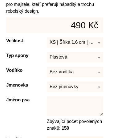
pro majitele, kteří preferují nápaditý a trochu
rebelský design.
490 Kč
Velikost
XS | Šířka 1,6 cm | Délka 21 - 30 cm
Typ spony
Plastová
Vodítko
Bez vodítka
Jmenovka
Bez jmenovky
Jméno psa
Zbývající počet povolených
znaků:
150