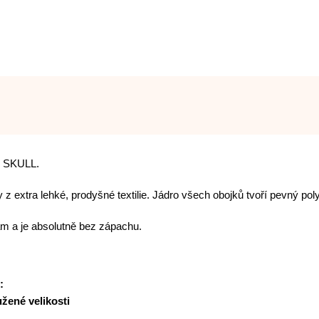
EY SKULL.
 z extra lehké, prodyšné textilie. Jádro všech obojků tvoří pevný p
kám a je absolutně bez zápachu.
:
žené velikosti