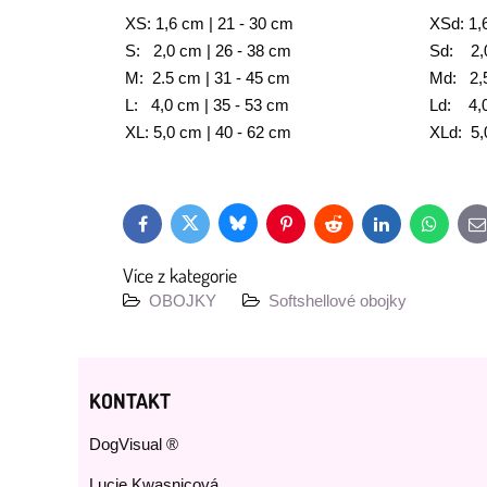
XS: 1,6 cm | 21 - 30 cm
XSd: 1,
S: 2,0 cm | 26 - 38 cm
Sd: 2,0
M: 2.5 cm | 31 - 45 cm
Md: 2,5
L: 4,0 cm | 35 - 53 cm
Ld: 4,0
XL: 5,0 cm | 40 - 62 cm
XLd: 5,
Bluesky
Twitter
Facebook
Pinterest
Reddit
LinkedIn
WhatsAp
E
m
Více z kategorie
OBOJKY
Softshellové obojky
KONTAKT
DogVisual ®
Lucie Kwasnicová