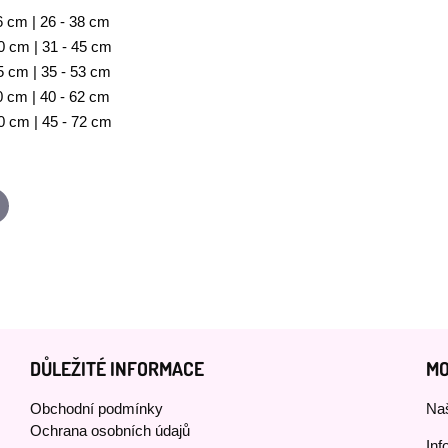
6 cm | 26 - 38 cm
 cm | 31 - 45 cm
 cm | 35 - 53 cm
 cm | 40 - 62 cm
0 cm | 45 - 72 cm
p
-
ail
DŮLEŽITÉ INFORMACE
MO
Obchodní podmínky
Naš
Ochrana osobních údajů
Inf