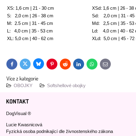
XS: 1,6 cm | 21 - 30 cm
XSd: 1,6 cm | 26 - 38
S: 2,0 cm | 26 - 38 cm
Sd: 2,0 cm | 31 - 45
M: 2.5 cm | 31 - 45 cm
Md: 2,5 cm | 35 - 53
L: 4,0 cm | 35 - 53 cm
Ld: 4,0 cm | 40 - 62
XL: 5,0 cm | 40 - 62 cm
XLd: 5,0 cm | 45 - 72
Bluesky
Twitter
Facebook
Pinterest
Reddit
LinkedIn
WhatsApp
E-
mail
Více z kategorie
OBOJKY
Softshellové obojky
KONTAKT
DogVisual ®
Lucie Kwasnicová
Fyzická osoba podnikající dle živnostenského zákona