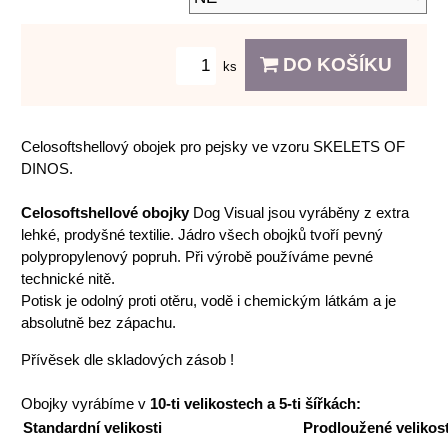
DO KOŠÍKU
ks
Celosoftshellový obojek pro pejsky ve vzoru SKELETS OF
DINOS.
Celosoftshellové obojky
Dog Visual jsou vyráběny z extra
lehké, prodyšné textilie. Jádro všech obojků tvoří pevný
polypropylenový popruh. Při výrobě používáme pevné
technické nitě.
Potisk je odolný proti otěru, vodě i chemickým látkám a je
absolutně bez zápachu.
Přívěsek dle skladových zásob !
Obojky vyrábíme v
10-ti velikostech a 5-ti šířkách:
Standardní velikosti
Prodloužené velikost