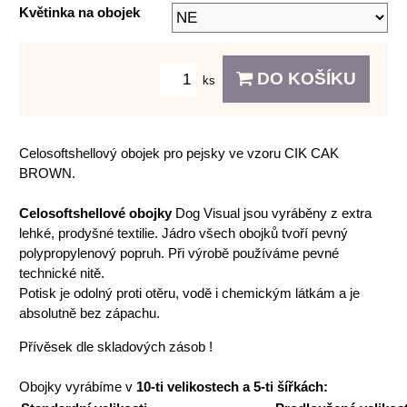
Květinka na obojek
DO KOŠÍKU
ks
Celosoftshellový obojek pro pejsky ve vzoru CIK CAK
BROWN.
Celosoftshellové obojky
Dog Visual jsou vyráběny z extra
lehké, prodyšné textilie. Jádro všech obojků tvoří pevný
polypropylenový popruh. Při výrobě používáme pevné
technické nitě.
Potisk je odolný proti otěru, vodě i chemickým látkám a je
absolutně bez zápachu.
Přívěsek dle skladových zásob !
Obojky vyrábíme v
10-ti velikostech a 5-ti šířkách: