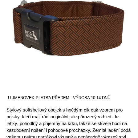
U JMENOVEK PLATBA PŘEDEM - VÝROBA 10-14 DNŮ
Stylový softshellový obojek s hnědým cik cak vzorem pro
pejsky, kteří mají rádi originální, ale přirozený vzhled. Je
lehký, pohodlný a příjemný na krku, takže se skvěle hodí na
každodenní nošení i pohodové procházky. Zemité ladění dodá
vašemu psímu parťákovi vkusný a nenápadně výrazný styl.