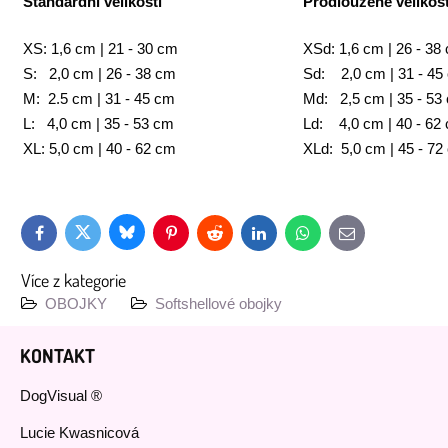
Standardní velikosti
Prodloužené velikost
XS: 1,6 cm | 21 - 30 cm
XSd: 1,6 cm | 26 - 38
S: 2,0 cm | 26 - 38 cm
Sd: 2,0 cm | 31 - 45
M: 2.5 cm | 31 - 45 cm
Md: 2,5 cm | 35 - 53
L: 4,0 cm | 35 - 53 cm
Ld: 4,0 cm | 40 - 62
XL: 5,0 cm | 40 - 62 cm
XLd: 5,0 cm | 45 - 72
Bluesky
Twitter
Facebook
Pinterest
Reddit
LinkedIn
WhatsApp
E-
mail
Více z kategorie
OBOJKY
Softshellové obojky
KONTAKT
DogVisual ®
Lucie Kwasnicová