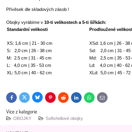
Přívěsek dle skladových zásob !
Obojky vyrábíme v
10-ti velikostech a 5-ti šířkách:
Standardní velikosti
Prodloužené velikost
XS: 1,6 cm | 21 - 30 cm
XSd: 1,6 cm | 26 - 38
S: 2,0 cm | 26 - 38 cm
Sd: 2,0 cm | 31 - 45
M: 2.5 cm | 31 - 45 cm
Md: 2,5 cm | 35 - 53
L: 4,0 cm | 35 - 53 cm
Ld: 4,0 cm | 40 - 62
XL: 5,0 cm | 40 - 62 cm
XLd: 5,0 cm | 45 - 72
Bluesky
Twitter
Facebook
Pinterest
Reddit
LinkedIn
WhatsApp
E-
mail
Více z kategorie
OBOJKY
Softshellové obojky