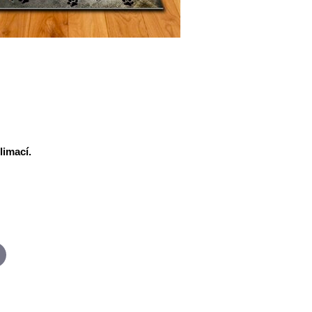
limací.
p
-
ail