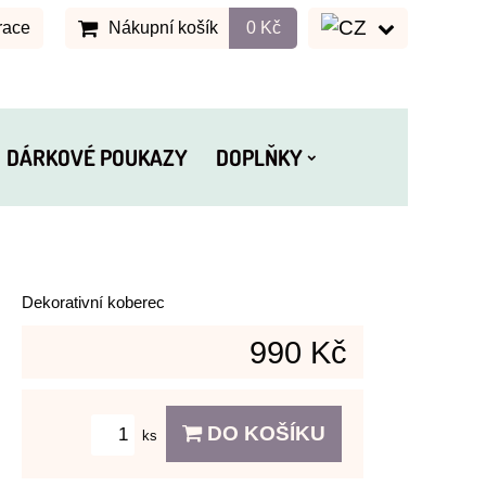
race
Nákupní košík
0 Kč
DÁRKOVÉ POUKAZY
DOPLŇKY
Dekorativní koberec
990 Kč
DO KOŠÍKU
ks