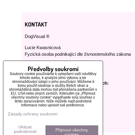
KONTAKT
DogVisual ®
Lucie Kwasnicová
Fyzická osoba podnikající dle živnostenského zákona
E-mail:
dog-visual@dog-visual.com
Předvolby soukromí
Telefon:
+420 776 440 464
Soubory cookie používáme k vylepšení vaší návštěvy
tohoto webu, k analýze jeho výkonu a ke
shromažďování údajů o jeho používání. Můžeme k
Sledujte nás na našich sociálních sítích:
tomu použít nástroje a služby třetích stran a
shromážděná data mohou být přenášena partnerům v
EU, USA nebo jiných zemích. Kliknutím na „Přijmout
všechny soubory cookie“ vyjadřujete svůj souhlas s
tímto zpracováním. Níže můžete najít podrobné
informace nebo upravit své preference.
Zásady ochrany soukromí
Ukázat
Přijmout všechny
podrobnosti
cookies