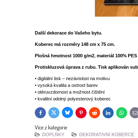
Další dekorace do Vašeho bytu.
Koberec má rozměry 148 cm x 75 cm
.
Plošná hmotnost 1000 g/m2, materiál 100% PES
Protiskluzová úprava z rubu. Tisk aplikován sub
• digitální tisk – nezávislost na motivu
• vysoká kvalita a ostrost barev
• otěruvzdornost a možnost čištění
• kvalitní odolný polyesterový koberec
Bluesky
Twitter
Facebook
Pinterest
Reddit
LinkedIn
WhatsAp
E
m
Více z kategorie
DOPLŇKY
DEKORATIVNÍ KOBERCE