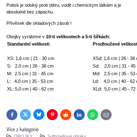
Potisk je odolný proti otěru, vodě i chemickým látkám a je
absolutně bez zápachu.
Přívěsek dle skladových zásob !
Obojky vyrábíme v
10-ti velikostech a 5-ti šířkách:
Standardní velikosti
Prodloužené velikost
XS: 1,6 cm | 21 - 30 cm
XSd: 1,6 cm | 26 - 38
S: 2,0 cm | 26 - 38 cm
Sd: 2,0 cm | 31 - 45
M: 2.5 cm | 31 - 45 cm
Md: 2,5 cm | 35 - 53
L: 4,0 cm | 35 - 53 cm
Ld: 4,0 cm | 40 - 62
XL: 5,0 cm | 40 - 62 cm
XLd: 5,0 cm | 45 - 72
Bluesky
Twitter
Facebook
Pinterest
Reddit
LinkedIn
WhatsApp
E-
mail
Více z kategorie
OBOJKY
Softshellové obojky