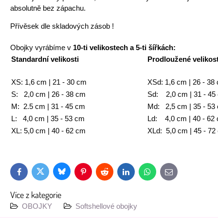
absolutně bez zápachu.
Přívěsek dle skladových zásob !
Obojky vyrábíme v
10-ti velikostech a 5-ti šířkách:
Standardní velikosti
Prodloužené velikost
XS: 1,6 cm | 21 - 30 cm
XSd: 1,6 cm | 26 - 38
S: 2,0 cm | 26 - 38 cm
Sd: 2,0 cm | 31 - 45
M: 2.5 cm | 31 - 45 cm
Md: 2,5 cm | 35 - 53
L: 4,0 cm | 35 - 53 cm
Ld: 4,0 cm | 40 - 62
XL: 5,0 cm | 40 - 62 cm
XLd: 5,0 cm | 45 - 72
Bluesky
Twitter
Facebook
Pinterest
Reddit
LinkedIn
WhatsApp
E-
mail
Více z kategorie
OBOJKY
Softshellové obojky