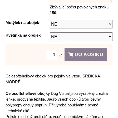
Zbývající počet povolených znaků:
150
Motýlek na obojek
Květinka na obojek
DO KOŠÍKU
ks
Celosoftshellový obojek pro pejsky ve vzoru SRDÍČKA
MODRÉ.
Celosoftshellové obojky
Dog Visual jsou vyráběny z extra
lehké, prodyšné textilie. Jádro všech obojků tvoří pevný
polypropylenový popruh. Při výrobě používáme pevné
technické nitě.
Potisk je odolný proti otěru, vodě i chemickým látkám a je