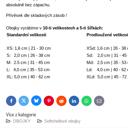
absolutně bez zápachu.
Přívěsek dle skladových zásob !
Obojky vyrábíme v
10-ti velikostech a 5-ti šířkách:
Standardní velikosti
Prodloužené velikost
XS: 1,6 cm | 21 - 30 cm
XSd: 1,6 cm | 26 - 38
S: 2,0 cm | 26 - 38 cm
Sd: 2,0 cm | 31 - 45
M: 2.5 cm | 31 - 45 cm
Md: 2,5 cm | 35 - 53
L: 4,0 cm | 35 - 53 cm
Ld: 4,0 cm | 40 - 62
XL: 5,0 cm | 40 - 62 cm
XLd: 5,0 cm | 45 - 72
Bluesky
Twitter
Facebook
Pinterest
Reddit
LinkedIn
WhatsApp
E-
mail
Více z kategorie
OBOJKY
Softshellové obojky