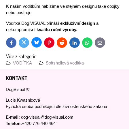
K našim vodítkům nabízíme ve stejném designu také obojky
nebo postroje.
Vodítka Dog VISUAL přináší
exkluzivní design
a
nekompromisní
kvalitu ruční výroby.
Bluesky
Twitter
Facebook
Pinterest
Reddit
LinkedIn
WhatsApp
E-
mail
Více z kategorie
VODÍTKA
Softshellová vodítka
KONTAKT
DogVisual ®
Lucie Kwasnicová
Fyzická osoba podnikající dle živnostenského zákona
E-mail:
dog-visual@dog-visual.com
Telefon:
+420 776 440 464