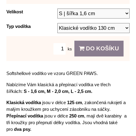
Velikost
Typ vodítka
DO KOŠÍKU
ks
Softshellové vodítko ve vzoru GREEN PAWS.
Nabízíme Vám klasická a přepínací vodítka ve třech
šířkách:
S - 1,6 cm, M - 2,0 cm, L - 2,5 cm.
Klasická vodítka
jsou v délce
125 cm
, zakončená rukojetí a
malým kroužkem pro uchycení zásobníku na sáčky.
Přepínací vodítka
jsou v délce
250 cm
, mají dvě karabiny a
tři kroužky pro přepnutí délky vodítka. Jsou vhodná také
pro
dva psy.