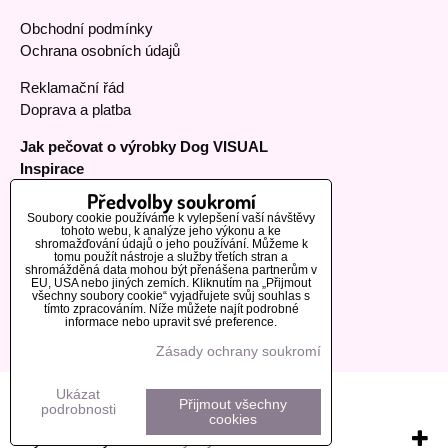
Obchodní podmínky
Ochrana osobních údajů
Reklamační řád
Doprava a platba
Jak pečovat o výrobky Dog VISUAL
Inspirace
Předvolby soukromí
Soubory cookie používáme k vylepšení vaší návštěvy
tohoto webu, k analýze jeho výkonu a ke
MOHLO BY VÁS ZAJÍMAT
shromažďování údajů o jeho používání. Můžeme k
tomu použít nástroje a služby třetích stran a
shromážděná data mohou být přenášena partnerům v
EU, USA nebo jiných zemích. Kliknutím na „Přijmout
Naši zákazníci
všechny soubory cookie“ vyjadřujete svůj souhlas s
tímto zpracováním. Níže můžete najít podrobné
Informace o výrobcích
informace nebo upravit své preference.
Zásady ochrany soukromí
Předvolby soukromí
Zásady ochrany soukromí
Ukázat
Přijmout všechny
podrobnosti
cookies
Vytvořeno systémem:
ByznysWeb.cz