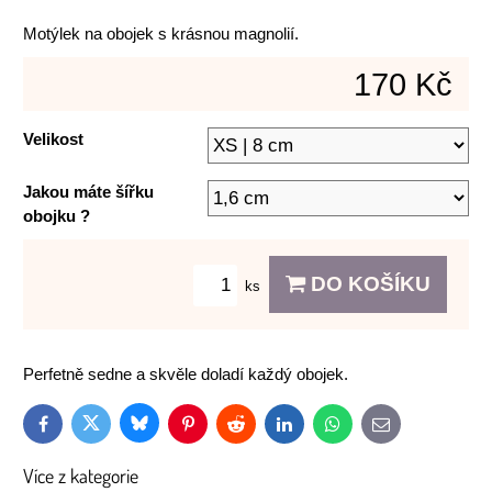
Motýlek na obojek s krásnou magnolií.
170 Kč
Velikost
Jakou máte šířku
obojku ?
DO KOŠÍKU
ks
Perfetně sedne a skvěle doladí každý obojek.
Bluesky
Twitter
Facebook
Pinterest
Reddit
LinkedIn
WhatsApp
E-
mail
Více z kategorie