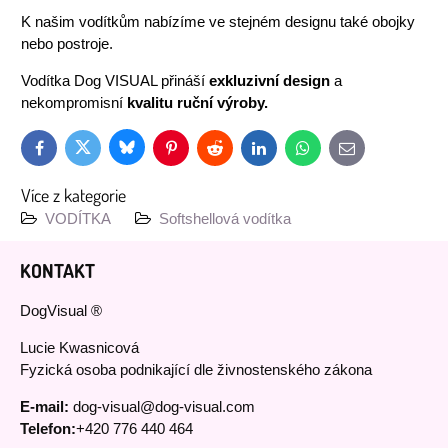
K našim vodítkům nabízíme ve stejném designu také obojky
nebo postroje.
Vodítka Dog VISUAL přináší
exkluzivní design
a
nekompromisní
kvalitu ruční výroby.
Bluesky
Twitter
Facebook
Pinterest
Reddit
LinkedIn
WhatsApp
E-
mail
Více z kategorie
VODÍTKA
Softshellová vodítka
KONTAKT
DogVisual ®
Lucie Kwasnicová
Fyzická osoba podnikající dle živnostenského zákona
E-mail:
dog-visual@dog-visual.com
Telefon:
+420 776 440 464