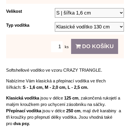
Velikost
Typ vodítka
DO KOŠÍKU
ks
Softshellové vodítko ve vzoru CRAZY TRIANGLE.
Nabízíme Vám klasická a přepínací vodítka ve třech
šířkách:
S - 1,6 cm, M - 2,0 cm, L - 2,5 cm.
Klasická vodítka
jsou v délce
125 cm
, zakončená rukojetí a
malým kroužkem pro uchycení zásobníku na sáčky.
Přepínací vodítka
jsou v délce
250 cm
, mají dvě karabiny a
tři kroužky pro přepnutí délky vodítka. Jsou vhodná také
pro
dva psy.