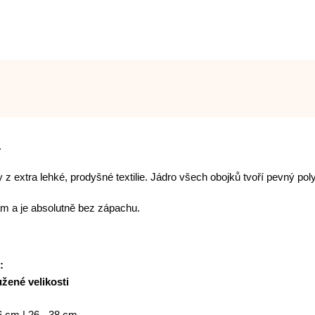
.
 z extra lehké, prodyšné textilie. Jádro všech obojků tvoří pevný p
kám a je absolutně bez zápachu.
:
žené velikosti