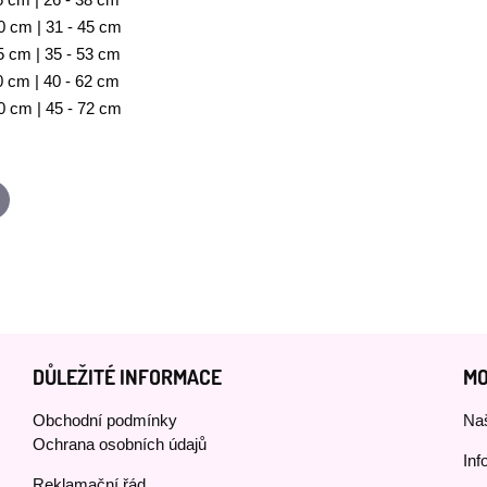
6 cm | 26 - 38 cm
 cm | 31 - 45 cm
 cm | 35 - 53 cm
 cm | 40 - 62 cm
0 cm | 45 - 72 cm
p
-
ail
DŮLEŽITÉ INFORMACE
MO
Obchodní podmínky
Naš
Ochrana osobních údajů
Inf
Reklamační řád