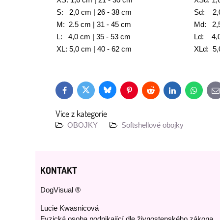
XS: 1,6 cm | 21 - 30 cm
XSd: 1,
S: 2,0 cm | 26 - 38 cm
Sd: 2,0
M: 2.5 cm | 31 - 45 cm
Md: 2,5
L: 4,0 cm | 35 - 53 cm
Ld: 4,0
XL: 5,0 cm | 40 - 62 cm
XLd: 5,
Bluesky
Twitter
Facebook
Pinterest
Reddit
LinkedIn
WhatsAp
E
m
Více z kategorie
OBOJKY
Softshellové obojky
KONTAKT
DogVisual ®
Lucie Kwasnicová
Fyzická osoba podnikající dle živnostenského zákona