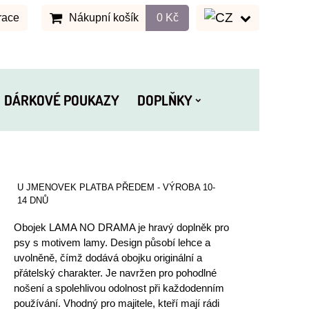
race
Nákupní košík
0 Kč
DÁRKOVÉ POUKAZY
DOPLŇKY
U JMENOVEK PLATBA PŘEDEM - VÝROBA 10-
14 DNŮ
Obojek LAMA NO DRAMA je hravý doplněk pro
psy s motivem lamy. Design působí lehce a
uvolněně, čímž dodává obojku originální a
přátelský charakter. Je navržen pro pohodlné
nošení a spolehlivou odolnost při každodenním
používání. Vhodný pro majitele, kteří mají rádi