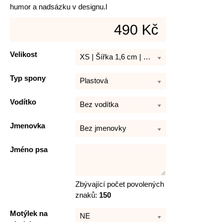
humor a nadsázku v designu.l
490 Kč
Velikost
XS | Šířka 1,6 cm | Délka 21 - 30 cm
Typ spony
Plastová
Vodítko
Bez vodítka
Jmenovka
Bez jmenovky
Jméno psa
Zbývající počet povolených
znaků:
150
Motýlek na
NE